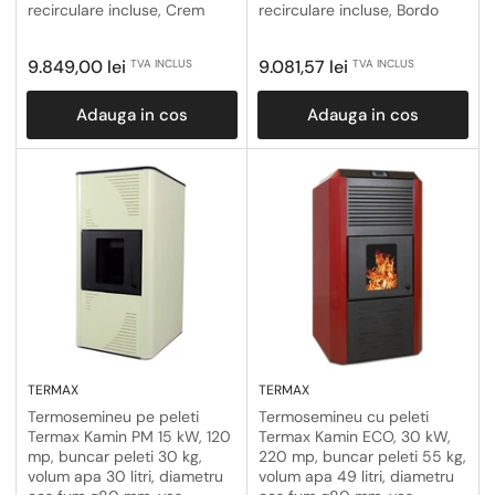
recirculare incluse, Crem
recirculare incluse, Bordo
Pret
Pret
9.849,00 lei
9.081,57 lei
TVA INCLUS
TVA INCLUS
obisnuit
obisnuit
Adauga in cos
Adauga in cos
TERMAX
TERMAX
Termosemineu cu peleti
Termosemineu pe peleti
Termax Kamin ECO, 30 kW,
Termax Kamin PM 15 kW, 120
220 mp, buncar peleti 55 kg,
mp, buncar peleti 30 kg,
volum apa 49 litri, diametru
volum apa 30 litri, diametru