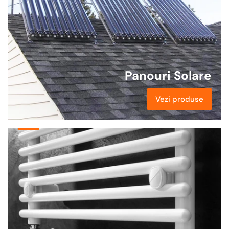
Panouri Solare
Vezi produse
Echipamente
de
Incalzire