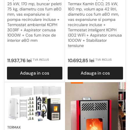
25 kW, 170 mp, buncar peleti
Termax Kamin ECO, 25 kW,
75 kg, diametru cos fum ⌀80
160 mp, volum apa 42 litri,
mm, vas expansiune si
diametru cos fum ⌀80 mm,
pompa recirculare incluse +
vas expansiune si pompa
Termostat ambiental KOPH
recirculare incluse +
303RF + Aspirator cenusa
Termostat inteligent KOPH
1000W + Cos fum inox de
I302 WiFi + Aspirator cenusa
interior ⌀80 mm
1000W + Stabilizator
tensiune
Pret
Pret
11.937,76 lei
10.692,85 lei
TVA INCLUS
TVA INCLUS
obisnuit
obisnuit
Adauga in cos
Adauga in cos
Pachete
Termice
TERMAX