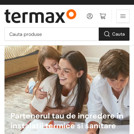
Logheaza-te
Deschide cos
Cauta
Cauta
produse
Partenerul tau de incredere in
instalatii termice si sanitare