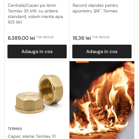
Centrala/Cazan pe lemn
Racord olandez pentru
Termax 35 kW, cu ardere
apometru 3/4", Termax
standard, volum manta apa
105 litri
Pret
Pret
6.389,00 lei
18,36 lei
TVA INCLUS
TVA INCLUS
obisnuit
obisnuit
Adauga in cos
Adauga in cos
Centrale
Termice
TERMAX
Capac alama Termax, FI