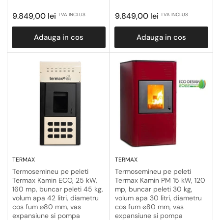
Pret
Pret
9.849,00 lei
9.849,00 lei
TVA INCLUS
TVA INCLUS
obisnuit
obisnuit
Adauga in cos
Adauga in cos
TERMAX
TERMAX
Termosemineu pe peleti
Termosemineu pe peleti
Termax Kamin ECO, 25 kW,
Termax Kamin PM 15 kW, 120
160 mp, buncar peleti 45 kg,
mp, buncar peleti 30 kg,
volum apa 42 litri, diametru
volum apa 30 litri, diametru
cos fum ⌀80 mm, vas
cos fum ⌀80 mm, vas
expansiune si pompa
expansiune si pompa