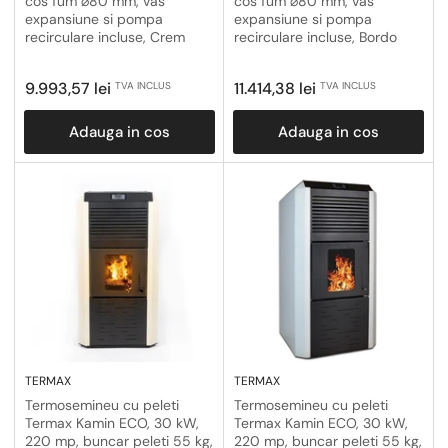
cos fum ⌀80 mm, vas
cos fum ⌀80 mm, vas
expansiune si pompa
expansiune si pompa
recirculare incluse, Bordo
recirculare incluse, Crem
Pret
Pret
9.993,57 lei
11.414,38 lei
TVA INCLUS
TVA INCLUS
obisnuit
obisnuit
Adauga in cos
Adauga in cos
TERMAX
TERMAX
Termosemineu cu peleti
Termosemineu cu peleti
Termax Kamin ECO, 30 kW,
Termax Kamin ECO, 30 kW,
220 mp, buncar peleti 55 kg,
220 mp, buncar peleti 55 kg,