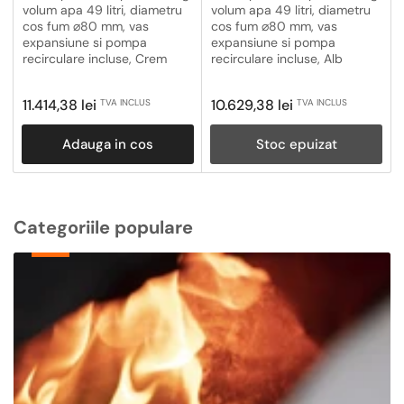
volum apa 49 litri, diametru
volum apa 49 litri, diametru
cos fum ⌀80 mm, vas
cos fum ⌀80 mm, vas
expansiune si pompa
expansiune si pompa
recirculare incluse, Crem
recirculare incluse, Alb
Pret
Pret
11.414,38 lei
10.629,38 lei
TVA INCLUS
TVA INCLUS
obisnuit
obisnuit
Adauga in cos
Stoc epuizat
Categoriile populare
Centrale
Termice