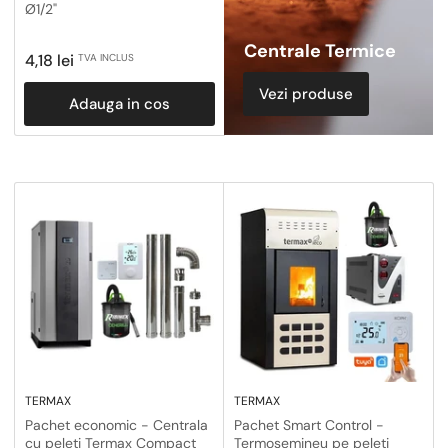
Ø1/2"
Centrale Termice
Pret
4,18 lei
TVA INCLUS
obisnuit
Vezi produse
Adauga in cos
TERMAX
TERMAX
Pachet economic - Centrala
Pachet Smart Control -
cu peleti Termax Compact
Termosemineu pe peleti