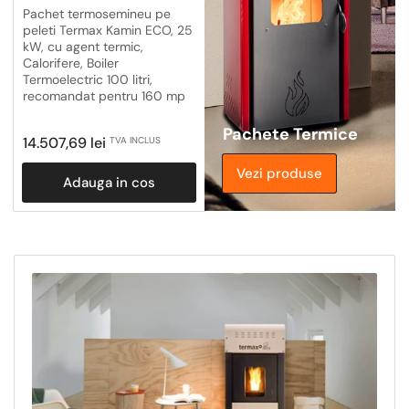
Pachet termosemineu pe
peleti Termax Kamin ECO, 25
kW, cu agent termic,
Calorifere, Boiler
Termoelectric 100 litri,
recomandat pentru 160 mp
Pachete Termice
Pret
14.507,69 lei
TVA INCLUS
obisnuit
Vezi produse
Adauga in cos