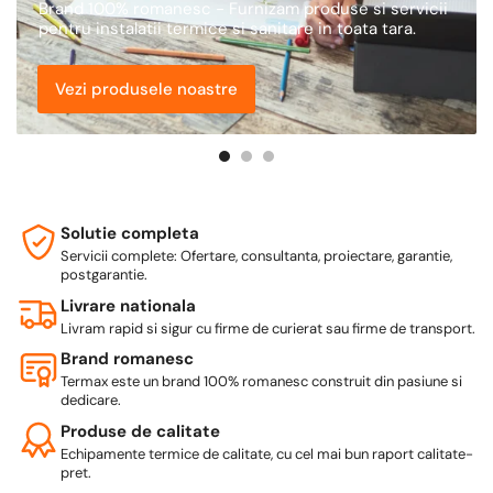
Brand 100% romanesc - Furnizam produse si servicii
pentru instalatii termice si sanitare in toata tara.
Vezi produsele noastre
Descopera produsul
Descopera produsul
Solutie completa
Servicii complete: Ofertare, consultanta, proiectare, garantie,
postgarantie.
Livrare nationala
Livram rapid si sigur cu firme de curierat sau firme de transport.
Brand romanesc
Termax este un brand 100% romanesc construit din pasiune si
dedicare.
Produse de calitate
Echipamente termice de calitate, cu cel mai bun raport calitate-
pret.