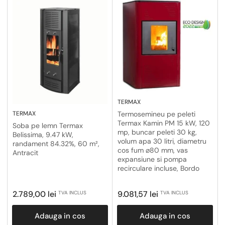
TERMAX
TERMAX
Termosemineu pe peleti
Termax Kamin PM 15 kW, 120
Soba pe lemn Termax
mp, buncar peleti 30 kg,
Belissima, 9.47 kW,
volum apa 30 litri, diametru
randament 84.32%, 60 m²,
cos fum ⌀80 mm, vas
Antracit
expansiune si pompa
recirculare incluse, Bordo
Pret
Pret
2.789,00 lei
9.081,57 lei
TVA INCLUS
TVA INCLUS
obisnuit
obisnuit
Adauga in cos
Adauga in cos