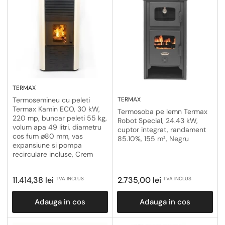
TERMAX
TERMAX
Termosemineu cu peleti
Termax Kamin ECO, 30 kW,
Termosoba pe lemn Termax
220 mp, buncar peleti 55 kg,
Robot Special, 24.43 kW,
volum apa 49 litri, diametru
cuptor integrat, randament
cos fum ⌀80 mm, vas
85.10%, 155 m², Negru
expansiune si pompa
recirculare incluse, Crem
Pret
Pret
11.414,38 lei
2.735,00 lei
TVA INCLUS
TVA INCLUS
obisnuit
obisnuit
Adauga in cos
Adauga in cos