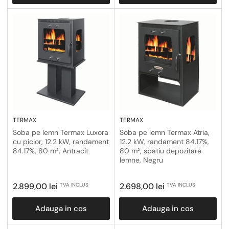
TERMAX
TERMAX
Soba pe lemn Termax Luxora
Soba pe lemn Termax Atria,
cu picior, 12.2 kW, randament
12.2 kW, randament 84.17%,
84.17%, 80 m², Antracit
80 m², spatiu depozitare
lemne, Negru
Pret
Pret
2.899,00 lei
2.698,00 lei
TVA INCLUS
TVA INCLUS
obisnuit
obisnuit
Adauga in cos
Adauga in cos