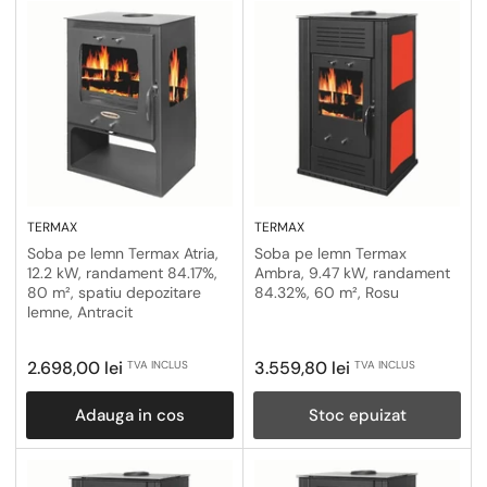
TERMAX
TERMAX
Soba pe lemn Termax Atria,
Soba pe lemn Termax
12.2 kW, randament 84.17%,
Ambra, 9.47 kW, randament
80 m², spatiu depozitare
84.32%, 60 m², Rosu
lemne, Antracit
Pret
Pret
2.698,00 lei
3.559,80 lei
TVA INCLUS
TVA INCLUS
obisnuit
obisnuit
Adauga in cos
Stoc epuizat