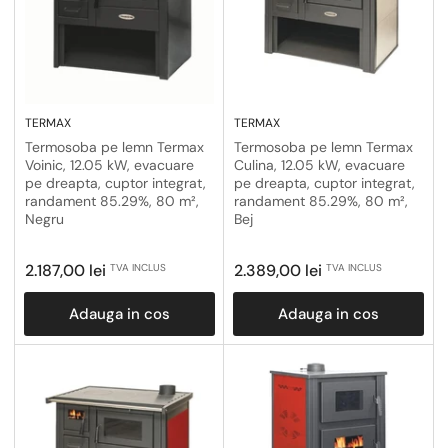
TERMAX
TERMAX
Termosoba pe lemn Termax
Termosoba pe lemn Termax
Voinic, 12.05 kW, evacuare
Culina, 12.05 kW, evacuare
pe dreapta, cuptor integrat,
pe dreapta, cuptor integrat,
randament 85.29%, 80 m²,
randament 85.29%, 80 m²,
Negru
Bej
Pret
Pret
2.187,00 lei
2.389,00 lei
TVA INCLUS
TVA INCLUS
obisnuit
obisnuit
Adauga in cos
Adauga in cos