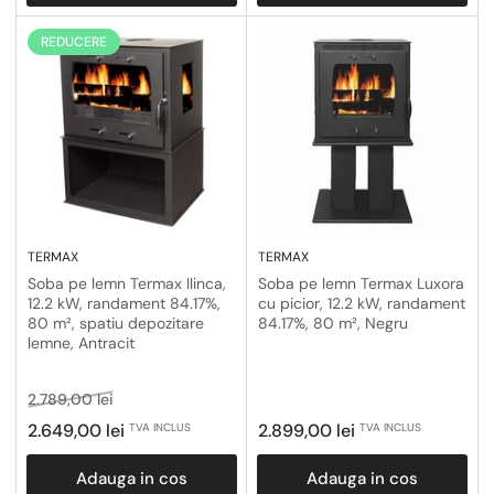
REDUCERE
TERMAX
TERMAX
Soba pe lemn Termax Ilinca,
Soba pe lemn Termax Luxora
12.2 kW, randament 84.17%,
cu picior, 12.2 kW, randament
80 m², spatiu depozitare
84.17%, 80 m², Negru
lemne, Antracit
Pret
Pret
2.789,00 lei
obisnuit
la
Pret
2.649,00 lei
2.899,00 lei
TVA INCLUS
TVA INCLUS
reducere
obisnuit
Adauga in cos
Adauga in cos