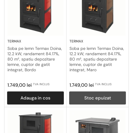
TERMAX
TERMAX
Soba pe lemn Termax Doina,
Soba pe lemn Termax Doina,
12.2 kW, randament 84.17%,
12.2 kW, randament 84.17%,
80 m², spatiu depozitare
80 m², spatiu depozitare
lemne, cuptor de gatit
lemne, cuptor de gatit
integrat, Bordo
integrat, Maro
Pret
Pret
1.749,00 lei
1.749,00 lei
TVA INCLUS
TVA INCLUS
obisnuit
obisnuit
Adauga in cos
Stoc epuizat