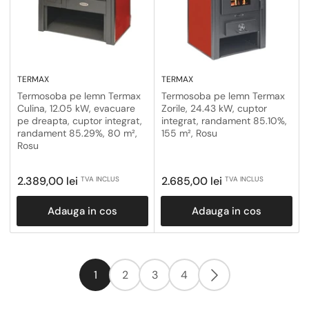
TERMAX
TERMAX
Termosoba pe lemn Termax
Termosoba pe lemn Termax
Culina, 12.05 kW, evacuare
Zorile, 24.43 kW, cuptor
pe dreapta, cuptor integrat,
integrat, randament 85.10%,
randament 85.29%, 80 m²,
155 m², Rosu
Rosu
Pret
Pret
2.389,00 lei
2.685,00 lei
TVA INCLUS
TVA INCLUS
obisnuit
obisnuit
Adauga in cos
Adauga in cos
1
2
3
4