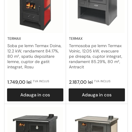
TERMAX
TERMAX
Soba pe lemn Termax Doina,
Termosoba pe lemn Termax
12.2 kW, randament 84.17%,
Voinic, 12.05 kW, evacuare
80 m², spatiu depozitare
pe dreapta, cuptor integrat,
lemne, cuptor de gatit
randament 85.29%, 80 m²,
integrat, Rosu
Antracit
Pret
Pret
1.749,00 lei
2.187,00 lei
TVA INCLUS
TVA INCLUS
obisnuit
obisnuit
Adauga in cos
Adauga in cos