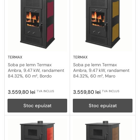
TERMAX
TERMAX
Soba pe lemn Termax
Soba pe lemn Termax
Ambra, 9.47 kW, randament
Ambra, 9.47 kW, randament
84.32%, 60 m², Bordo
84.32%, 60 m², Maro
Pret
Pret
3.559,80 lei
3.559,80 lei
TVA INCLUS
TVA INCLUS
obisnuit
obisnuit
Stoc epuizat
Stoc epuizat