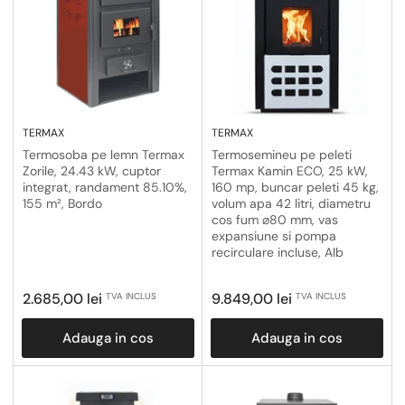
a
d
u
p
a
TERMAX
TERMAX
Termosoba pe lemn Termax
Termosemineu pe peleti
Zorile, 24.43 kW, cuptor
Termax Kamin ECO, 25 kW,
integrat, randament 85.10%,
160 mp, buncar peleti 45 kg,
155 m², Bordo
volum apa 42 litri, diametru
cos fum ⌀80 mm, vas
expansiune si pompa
recirculare incluse, Alb
Pret
Pret
2.685,00 lei
9.849,00 lei
TVA INCLUS
TVA INCLUS
obisnuit
obisnuit
Adauga in cos
Adauga in cos