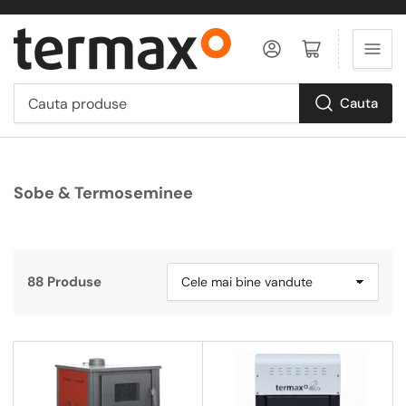
Logheaza-te
Deschide cos
Cauta
Cauta
produse
Sobe & Termoseminee
88 Produse
S
o
r
t
e
a
z