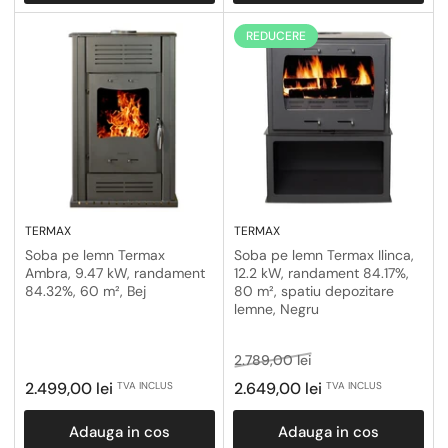
REDUCERE
TERMAX
TERMAX
Soba pe lemn Termax
Soba pe lemn Termax Ilinca,
Ambra, 9.47 kW, randament
12.2 kW, randament 84.17%,
84.32%, 60 m², Bej
80 m², spatiu depozitare
lemne, Negru
Pret
Pret
2.789,00 lei
obisnuit
la
Pret
2.499,00 lei
2.649,00 lei
TVA INCLUS
TVA INCLUS
reducere
obisnuit
Adauga in cos
Adauga in cos