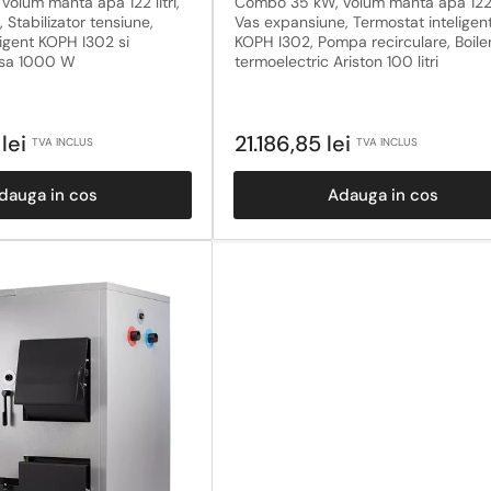
olum manta apa 122 litri,
Combo 35 kW, volum manta apa 122 l
 Stabilizator tensiune,
Vas expansiune, Termostat inteligen
ligent KOPH I302 si
KOPH I302, Pompa recirculare, Boile
usa 1000 W
termoelectric Ariston 100 litri
Pret
lei
21.186,85 lei
TVA INCLUS
TVA INCLUS
obisnuit
dauga in cos
Adauga in cos