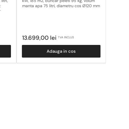
itri,
kW, 185 m2, buncar peleti 95 kg, volum
t
manta apa 75 litri, diametru cos Ø120 mm
r
Pret
13.699,00 lei
TVA INCLUS
obisnuit
Adauga in cos