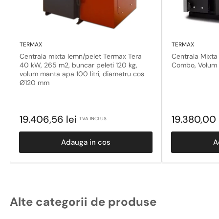
TERMAX
TERMAX
Centrala mixta lemn/pelet Termax Tera
Centrala Mixta
40 kW, 265 m2, buncar peleti 120 kg,
Combo, Volum M
volum manta apa 100 litri, diametru cos
Ø120 mm
Pret
Pret
19.406,56 lei
19.380,00 
TVA INCLUS
obisnuit
obisnuit
Adauga in cos
A
Alte categorii de produse