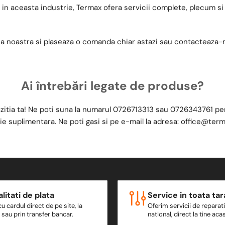
ta in aceasta industrie, Termax ofera servicii complete, plecum si
ia noastra si plaseaza o comanda chiar astazi sau contacteaza-n
Ai întrebări legate de produse?
zitia ta! Ne poti suna la numarul
0726713313
sau
0726343761
pen
ie suplimentara. Ne poti gasi si pe e-mail la adresa:
office@term
litati de plata
Service in toata tar
cu cardul direct de pe site, la
Oferim servicii de reparatii
e sau prin transfer bancar.
national, direct la tine aca