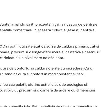
. Suntem mandri sa iti prezentam gama noastra de centrale
 spatiile comerciale. In aceasta colectie, gasesti centrale
si pot fi utilizate atat ca sursa de caldura primara, cat si
tionare, precum si o longevitate mare si calitativa a cazanului.
ridicat si un nivel mare de eficienta.
bucura de confortul si caldura oferite cu incredere. Cu o
nizand caldura si confort in mod constant si fiabil.
oc sau peletii, oferind astfel o solutie ecologica si
ustibilului, precum si o camera de ardere cu dimensiuni
pentru nevoile tale. Poti beneficia de ofertare, consultanta,