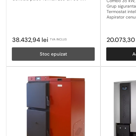
Combo 35 kW, v
Grup siguranta,
Termostat inte
Aspirator cen
Pret
Pret
38.432,94 lei
20.073,30 
TVA INCLUS
obisnuit
obisnuit
Stoc epuizat
A