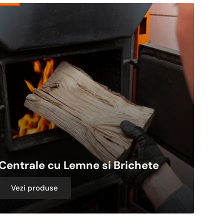
rale
ne
hete
Centrale cu Lemne si Brichete
Vezi produse