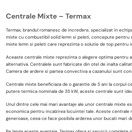
Centrale Mixte – Termax
Termax, brandul romanesc de incredere, specializat in echip
mixte cu combustibil solid lemn si peleti, concepute pentru a 
mixte lemn si peleti care reprezinta o solutie de top pentru in
Aceaste centrale mixte reprezinta o alegere optima pentru a a
alternativa. Centralele sunt fabricate din otel de inalta calit
Camera de ardere si partea convectiva a cazanului sunt cons
Centrale mixte beneficiaza de o garantie de 5 ani la corpul ce
putere termica nominala de 35 kW, aceste centrale sunt ideale 
Unul dintre cele mai mari avantaje ale unor centrale mixte est
economica pentru incalzirea locuintei tale. Aceste centrale
generoase, ceea ce face posibila arderea unor bucati mari d
Pe langa aceste avantaje, Termax ofera si servicii complete pen