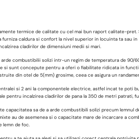
amente termice de calitate cu cel mai bun raport calitate-pret
furniza caldura si confort la nivel superior in locuinta ta sau in
calzirea cladirilor de dimensiuni medii si mari.
rde combustibilii solizi intr-un regim de temperatura de 90/60°C 
ate si sunt concepute pentru a oferi o fiabilitate ridicata in func
truite din otel de 5(mm) grosime, ceea ce asigura un randament 
ntralei si 2 ani la componentele electrice, astfel incat te poti 
pentru incalzirea cladirilor de pana la 350 de metri patrati, fur
e capacitatea sa de a arde combustibili solizi precum lemnul de f
 mixte au de asemenea si o capacitate mare de incarcare a comb
e lemn de foc.
tru a te ajuta sa alegi si sa utilizezi corect centrala potrivita 