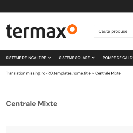
Cauta
produse
SISTEME DE INCALZIRE
SISTEME SOLARE
POMPE DE CAL
Translation missing: ro-RO.templates.home.title
»
Centrale Mixte
Centrale Mixte