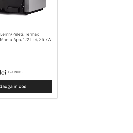
 Lemn/Peleti, Termax
anta Apa, 122 Litri, 35 kW
lei
TVA INCLUS
dauga in cos