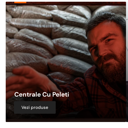
Centrale
C
Cu
E
Peleti
Centrale Cu Peleti
Vezi produse