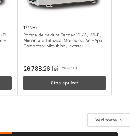
TERMAX
-Fi,
Pompa de caldura Termax 16 kW, Wi-Fi,
Aer-
Alimentare Trifazica, Monobloc, Aer-Apa,
Compresor Mitsubishi, Inverter
Pret
26.788,26 lei
TVA INCLUS
obisnuit
Stoc epuizat
Vezi toate
ete