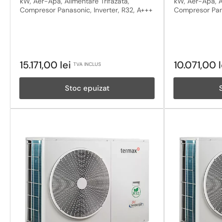
kW, Aer-Apa, Alimentare Trifazata,
kW, Aer-Apa, A
Compresor Panasonic, Inverter, R32, A+++
Compresor Pana
Pret
Pret
15.171,00 lei
10.071,00 
TVA INCLUS
obisnuit
obisnuit
Stoc epuizat