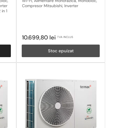
bloc,
Wi-Fi, Alimentare Monofazica, Monobloc,
rter
Compresor Mitsubishi, Inverter
 in 1
Pret
10.699,80 lei
TVA INCLUS
obisnuit
Stoc epuizat