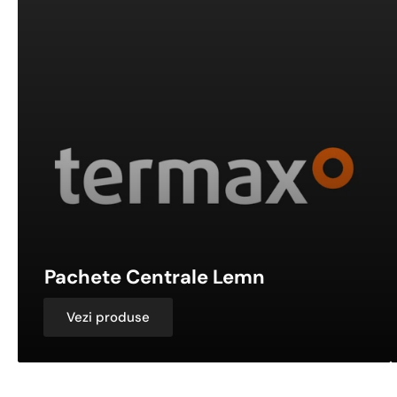
Centrale
C
Lemn
P
Pachete Centrale Lemn
Vezi produse