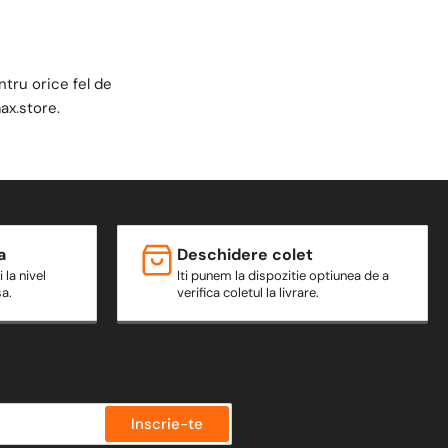
tru orice fel de
ax.store
.
a
Deschidere colet
 la nivel
Iti punem la dispozitie optiunea de a
sa.
verifica coletul la livrare.
Inscrie-te