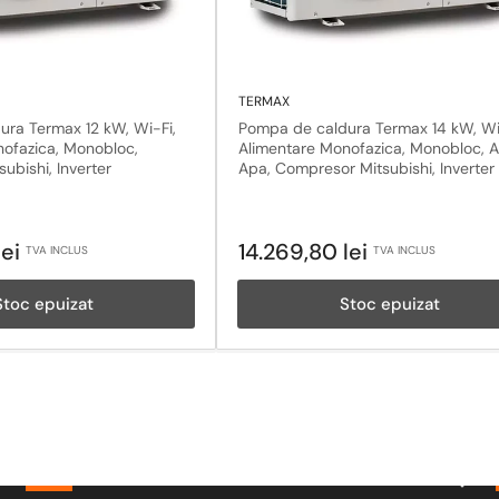
TERMAX
ra Termax 12 kW, Wi-Fi,
Pompa de caldura Termax 14 kW, Wi
ofazica, Monobloc,
Alimentare Monofazica, Monobloc, 
ubishi, Inverter
Apa, Compresor Mitsubishi, Inverter
Pret
lei
14.269,80 lei
TVA INCLUS
TVA INCLUS
obisnuit
Stoc epuizat
Stoc epuizat
Pachete
Pach