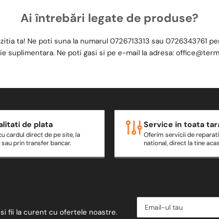
Ai întrebări legate de produse?
zitia ta! Ne poti suna la numarul
0726713313
sau
0726343761
pen
ie suplimentara. Ne poti gasi si pe e-mail la adresa:
office@term
litati de plata
Service in toata tar
cu cardul direct de pe site, la
Oferim servicii de reparatii
e sau prin transfer bancar.
national, direct la tine aca
Email-
ul
si fii la curent cu ofertele noastre.