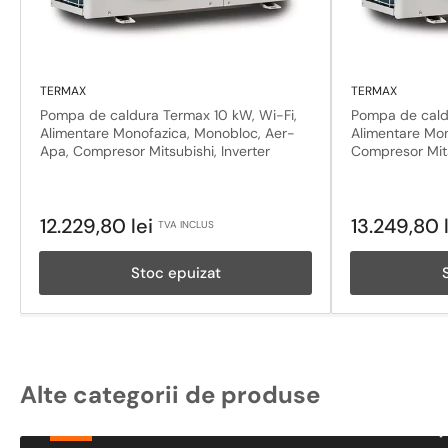
TERMAX
TERMAX
Pompa de caldura Termax 10 kW, Wi-Fi,
Pompa de caldu
Alimentare Monofazica, Monobloc, Aer-
Alimentare Mon
Apa, Compresor Mitsubishi, Inverter
Compresor Mits
Pret
Pret
12.229,80 lei
13.249,80 
TVA INCLUS
obisnuit
obisnuit
Stoc epuizat
Alte categorii de produse
Pachete