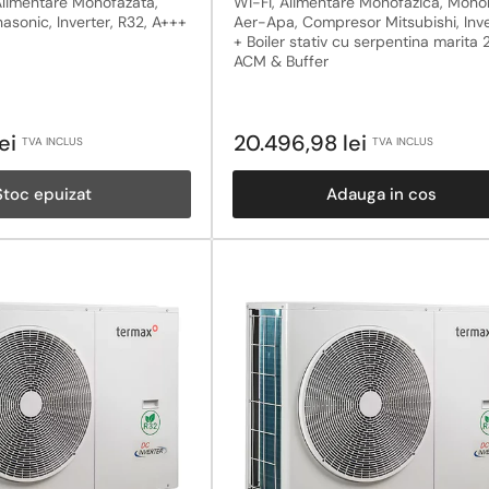
limentare Monofazata,
Wi-Fi, Alimentare Monofazica, Mono
sonic, Inverter, R32, A+++
Aer-Apa, Compresor Mitsubishi, Inve
+ Boiler stativ cu serpentina marita 2
ACM & Buffer
Pret
lei
20.496,98 lei
TVA INCLUS
TVA INCLUS
obisnuit
Stoc epuizat
Adauga in cos