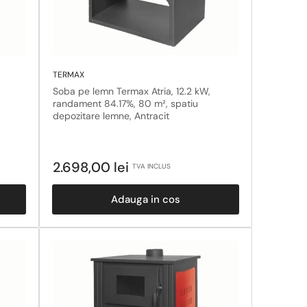
TERMAX
Soba pe lemn Termax Atria, 12.2 kW,
randament 84.17%, 80 m², spatiu
depozitare lemne, Antracit
Pret
2.698,00 lei
TVA INCLUS
obisnuit
Adauga in cos