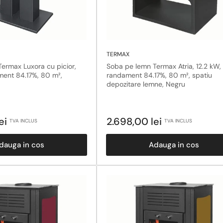
TERMAX
ermax Luxora cu picior,
Soba pe lemn Termax Atria, 12.2 kW,
ment 84.17%, 80 m²,
randament 84.17%, 80 m², spatiu
depozitare lemne, Negru
Pret
ei
2.698,00 lei
TVA INCLUS
TVA INCLUS
obisnuit
dauga in cos
Adauga in cos