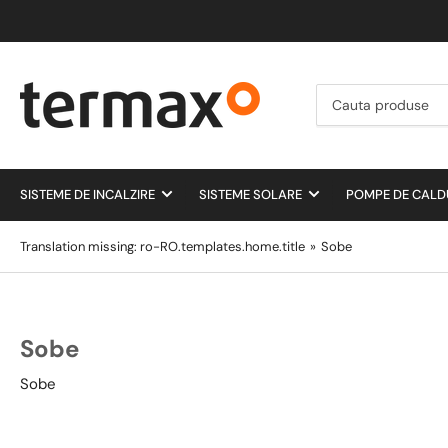
Cauta
produse
SISTEME DE INCALZIRE
SISTEME SOLARE
POMPE DE CAL
Translation missing: ro-RO.templates.home.title
»
Sobe
Sobe
Sobe