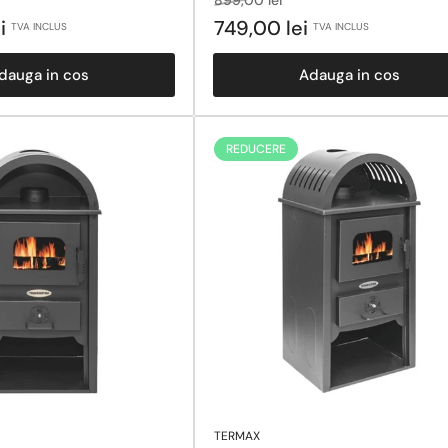
obisnuit
la
ei
749,00 lei
TVA INCLUS
TVA INCLUS
reducere
dauga in cos
Adauga in cos
REDUCERE
TERMAX