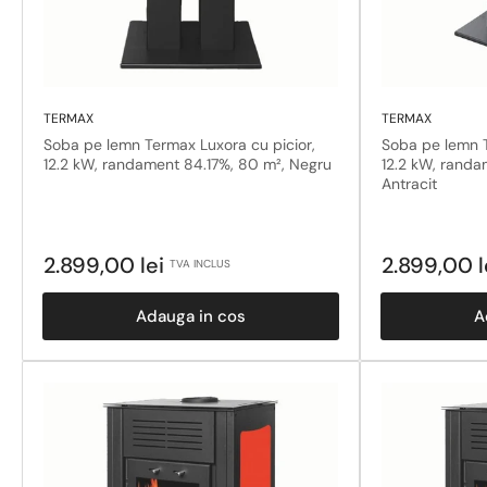
TERMAX
TERMAX
Soba pe lemn Termax Luxora cu picior,
Soba pe lemn T
12.2 kW, randament 84.17%, 80 m², Negru
12.2 kW, randa
Antracit
Pret
Pret
2.899,00 lei
2.899,00 l
TVA INCLUS
obisnuit
obisnuit
Adauga in cos
A