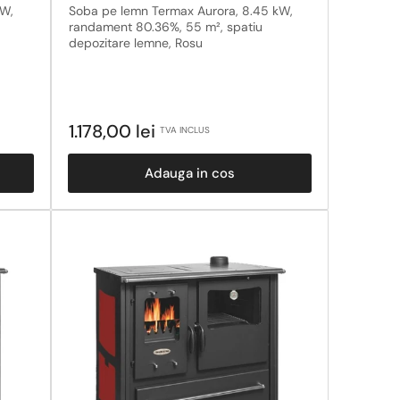
kW,
Soba pe lemn Termax Aurora, 8.45 kW,
randament 80.36%, 55 m², spatiu
depozitare lemne, Rosu
Pret
1.178,00 lei
TVA INCLUS
obisnuit
Adauga in cos