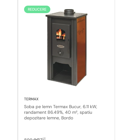
REDUCERE
TERMAX
Soba pe lemn Termax Bucur, 6.11 kW,
randament 86.49%, 40 m², spatiu
depozitare lemne, Bordo
Pret
Pret
899,00 lei