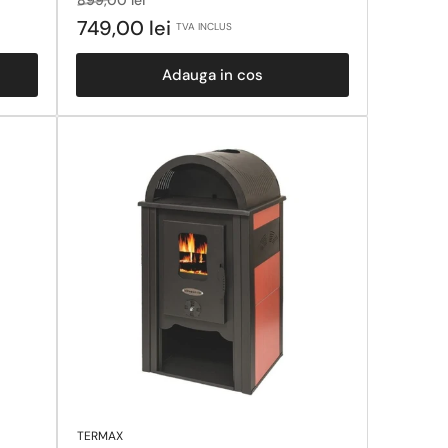
obisnuit
la
749,00 lei
TVA INCLUS
reducere
Adauga in cos
TERMAX