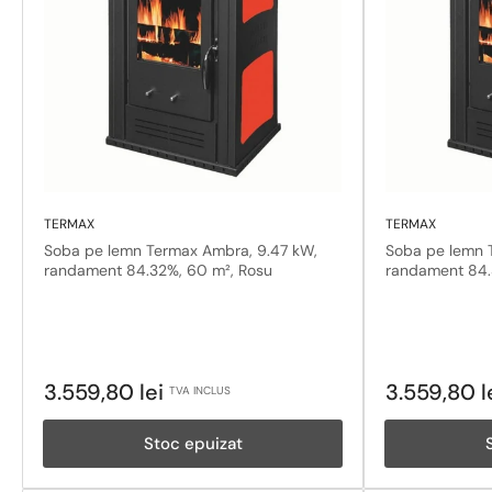
TERMAX
TERMAX
Soba pe lemn Termax Ambra, 9.47 kW,
Soba pe lemn 
randament 84.32%, 60 m², Rosu
randament 84.
Pret
Pret
3.559,80 lei
3.559,80 l
TVA INCLUS
obisnuit
obisnuit
Stoc epuizat