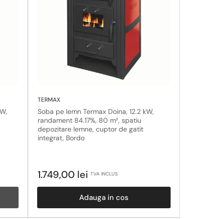
TERMAX
kW,
Soba pe lemn Termax Doina, 12.2 kW,
randament 84.17%, 80 m², spatiu
depozitare lemne, cuptor de gatit
integrat, Bordo
Pret
1.749,00 lei
TVA INCLUS
obisnuit
Adauga in cos