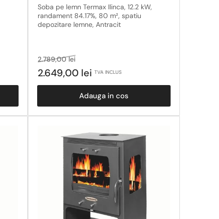
Soba pe lemn Termax Ilinca, 12.2 kW,
randament 84.17%, 80 m², spatiu
depozitare lemne, Antracit
Pret
Pret
2.789,00 lei
obisnuit
la
2.649,00 lei
TVA INCLUS
reducere
Adauga in cos