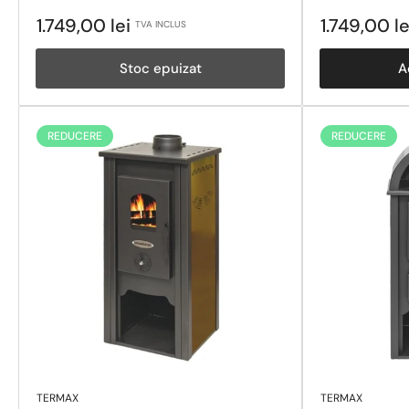
Pret
Pret
1.749,00 lei
1.749,00 l
TVA INCLUS
obisnuit
obisnuit
Stoc epuizat
A
REDUCERE
REDUCERE
TERMAX
TERMAX