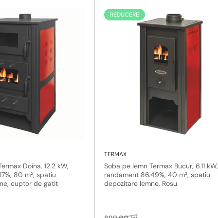
REDUCERE
TERMAX
ermax Doina, 12.2 kW,
Soba pe lemn Termax Bucur, 6.11 kW,
7%, 80 m², spatiu
randament 86.49%, 40 m², spatiu
ne, cuptor de gatit
depozitare lemne, Rosu
Pret
Pret
899,00 lei