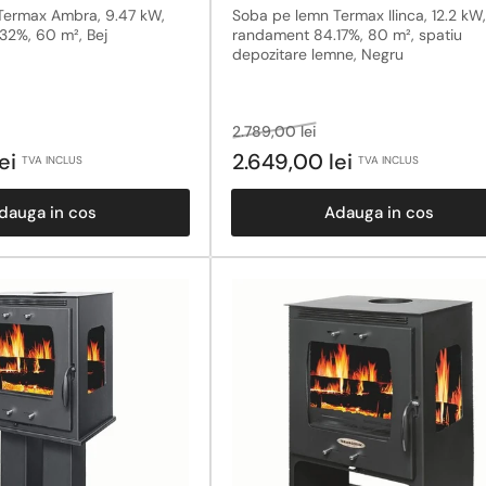
Termax Ambra, 9.47 kW,
Soba pe lemn Termax Ilinca, 12.2 kW,
32%, 60 m², Bej
randament 84.17%, 80 m², spatiu
depozitare lemne, Negru
Pret
Pret
2.789,00 lei
obisnuit
la
lei
2.649,00 lei
TVA INCLUS
TVA INCLUS
reducere
dauga in cos
Adauga in cos