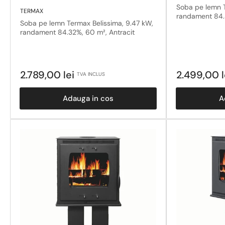
Soba pe lemn 
TERMAX
randament 84.
Soba pe lemn Termax Belissima, 9.47 kW,
randament 84.32%, 60 m², Antracit
Pret
Pret
2.789,00 lei
2.499,00 
TVA INCLUS
obisnuit
obisnuit
Adauga in cos
A