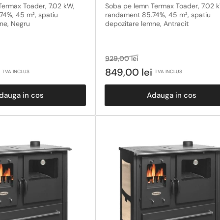
ermax Toader, 7.02 kW,
Soba pe lemn Termax Toader, 7.02 
74%, 45 m², spatiu
randament 85.74%, 45 m², spatiu
ne, Negru
depozitare lemne, Antracit
Pret
Pret
929,00 lei
obisnuit
la
i
849,00 lei
TVA INCLUS
TVA INCLUS
ucere
reducere
dauga in cos
Adauga in cos