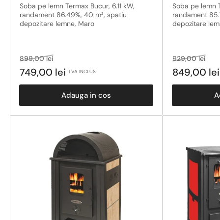
Soba pe lemn Termax Bucur, 6.11 kW,
Soba pe lemn T
randament 86.49%, 40 m², spatiu
randament 85.
depozitare lemne, Maro
depozitare lem
Pret
Pret
Pret
Pret
899,00 lei
929,00 lei
obisnuit
la
obisnuit
la
749,00 lei
849,00 le
TVA INCLUS
reducere
red
Adauga in cos
A