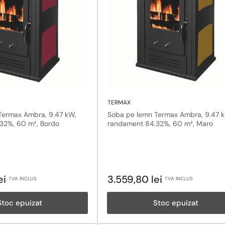
TERMAX
Termax Ambra, 9.47 kW,
Soba pe lemn Termax Ambra, 9.47 
32%, 60 m², Bordo
randament 84.32%, 60 m², Maro
Pret
ei
3.559,80 lei
TVA INCLUS
TVA INCLUS
obisnuit
Stoc epuizat
Stoc epuizat