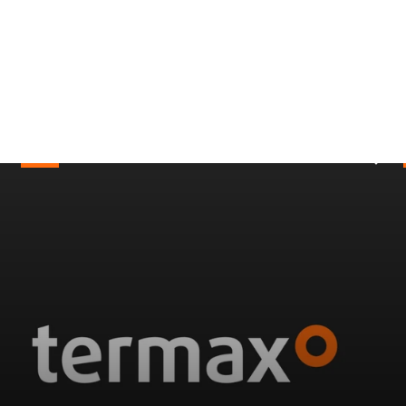
Teava
Hidr
PEHD