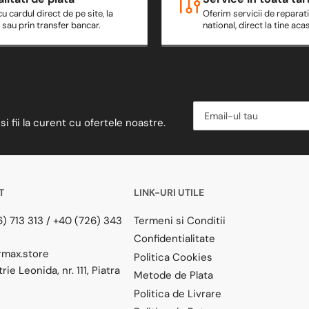
cu cardul direct de pe site, la
Oferim servicii de reparatii
e sau prin transfer bancar.
national, direct la tine aca
Email-
ul
si fii la curent cu ofertele noastre.
tau
T
LINK-URI UTILE
) 713 313
/
+40 (726) 343
Termeni si Conditii
Confidentialitate
rmax.store
Politica Cookies
trie Leonida, nr. 111, Piatra
Metode de Plata
Politica de Livrare