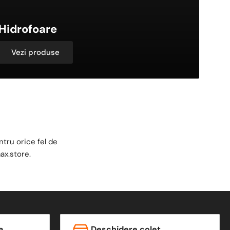
Hidrofoare
Vezi produse
tru orice fel de
ax.store
.
a
Deschidere colet