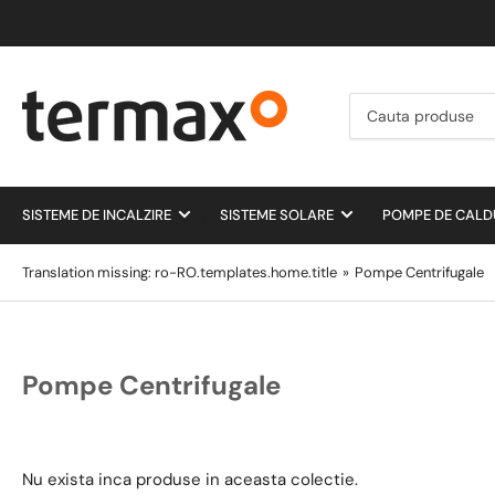
Cauta
produse
SISTEME DE INCALZIRE
SISTEME SOLARE
POMPE DE CAL
Translation missing: ro-RO.templates.home.title
»
Pompe Centrifugale
Pompe Centrifugale
Nu exista inca produse in aceasta colectie.