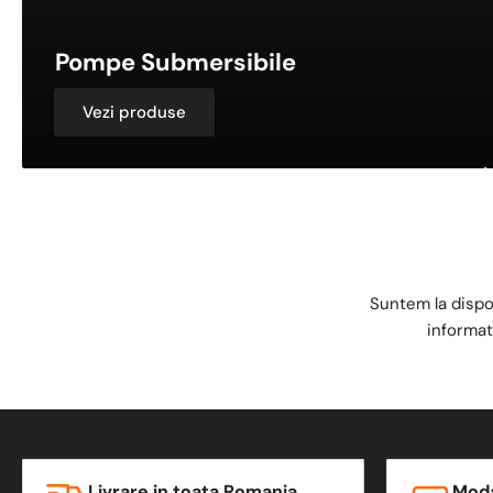
Pompe Submersibile
Vezi produse
Suntem la dispo
informat
Livrare in toata Romania
Moda