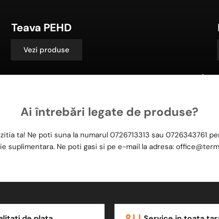
Teava PEHD
Vezi produse
Ai întrebări legate de produse?
zitia ta! Ne poti suna la numarul
0726713313
sau
0726343761
pen
ie suplimentara. Ne poti gasi si pe e-mail la adresa:
office@term
litati de plata
Service in toata tar