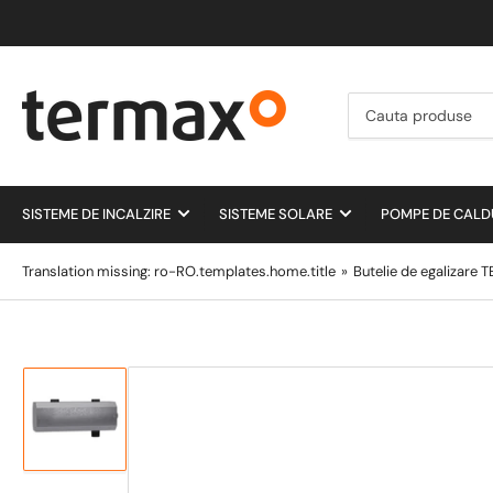
Cauta
produse
SISTEME DE INCALZIRE
SISTEME SOLARE
POMPE DE CAL
Translation missing: ro-RO.templates.home.title
»
Butelie de egalizare T
Incarca
imagine
1
in