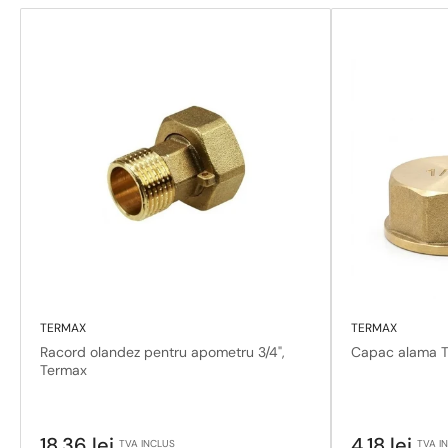
TERMAX
TERMAX
Racord olandez pentru apometru 3/4",
Capac alama Te
Termax
Pret
Pret
18,36 lei
4,18 lei
TVA INCLUS
TVA I