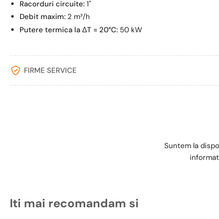
Racorduri circuite:
1''
Debit maxim:
2 m³/h
Putere termica la ΔT = 20°C:
50 kW
FIRME SERVICE
Suntem la dispo
informat
Iti mai recomandam si