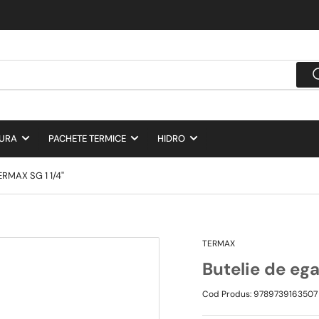
DURA
PACHETE TERMICE
HIDRO
ERMAX SG 1 1/4''
TERMAX
Butelie de ega
Cod Produs:
9789739163507