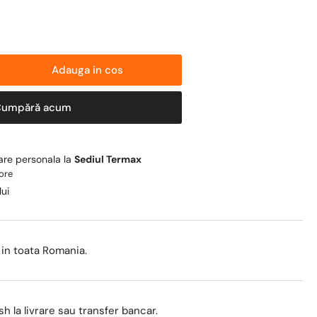
Adauga in cos
reste
titatea
Cumpără acum
tru
elie
care personala la
Sediul Termax
lizare
 ore
RMAX
lui
4&#39;&#39;
 in toata Romania.
sh la livrare sau transfer bancar.