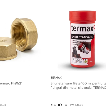
TERMAX
rmax, FI Ø1/2"
Snur etansare filete 160 m, pentru te
fitinguri din metal si plastic, TERMAX
Pret
56,10 lei
NCLUS
TVA INCLUS