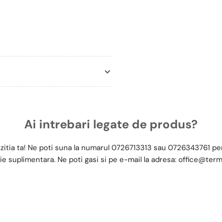
Ai intrebari legate de produs?
zitia ta! Ne poti suna la numarul
0726713313
sau
0726343761
pen
ie suplimentara. Ne poti gasi si pe e-mail la adresa:
office@term