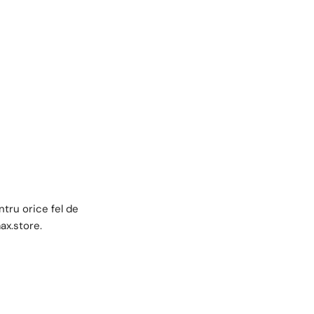
tru orice fel de
ax.store
.