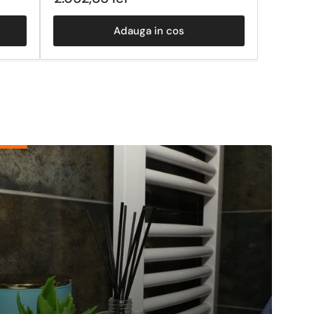
obisnuit
Adauga in cos
pamente
zire