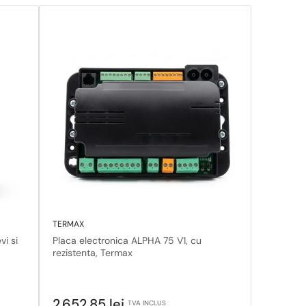
TERMAX
vi si
Placa electronica ALPHA 75 V1, cu
rezistenta, Termax
Pret
2.652,85 lei
TVA INCLUS