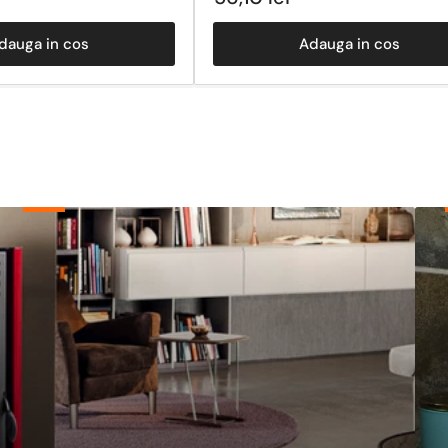
obisnuit
dauga in cos
Adauga in cos
Sobe
Echi
&
de
Termoseminee
Incal