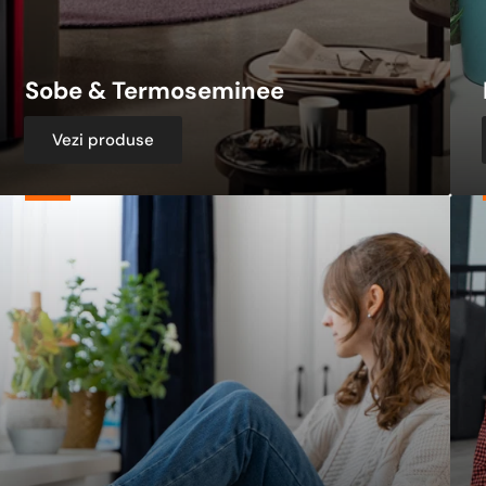
Sobe & Termoseminee
Vezi produse
lte
Pach
Echipamente
Term