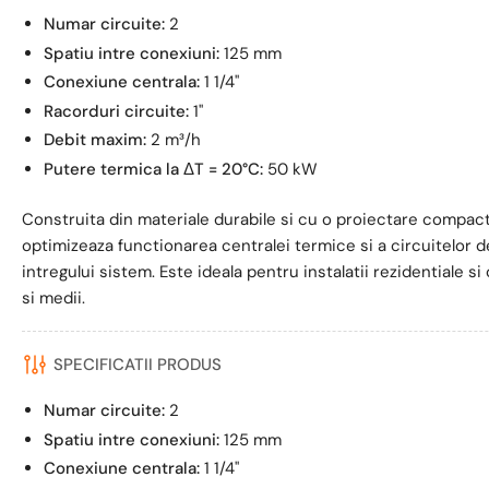
Numar circuite:
2
Spatiu intre conexiuni:
125 mm
Conexiune centrala:
1 1/4''
Racorduri circuite:
1''
Debit maxim:
2 m³/h
Putere termica la ΔT = 20°C:
50 kW
Construita din materiale durabile si cu o proiectare compact
optimizeaza functionarea centralei termice si a circuitelor d
intregului sistem. Este ideala pentru instalatii rezidentiale 
si medii.
SPECIFICATII PRODUS
Numar circuite:
2
Spatiu intre conexiuni:
125 mm
Conexiune centrala:
1 1/4''