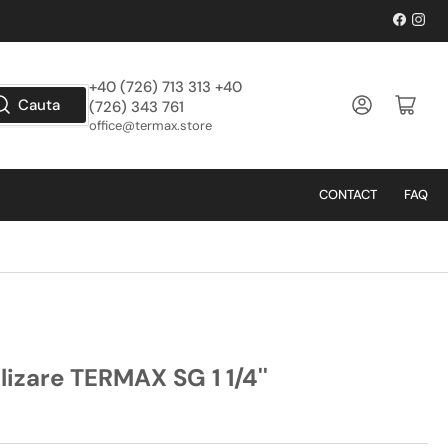
Facebo
Inst
+40 (726) 713 313 +40
Logheaza-te
Deschide cos
Cauta
(726) 343 761
office@termax.store
CONTACT
FAQ
lizare TERMAX SG 1 1/4''