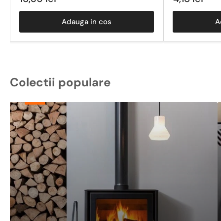
obisnuit
obisnuit
Adauga in cos
A
Colectii populare
Centrale
Termice