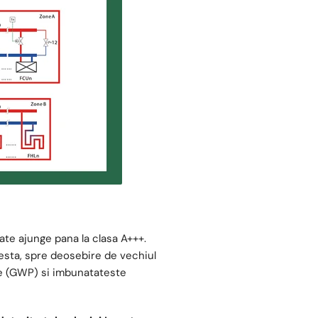
oate ajunge pana la clasa A+++.
cesta, spre deosebire de vechiul
le (GWP) si imbunatateste