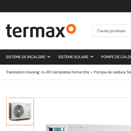
Cauta
produse
SISTEME DE INCALZIRE
SISTEME SOLARE
POMPE DE CAL
Translation missing: ro-RO.templates.home.title
»
Pompa de caldura Ter
Incarca
imagine
1
in