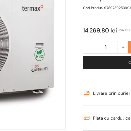
Cod Produs:
978973925399
Pret
14.269,80 lei
TVA INC
obisnuit
−
+
Cantitate
Scade
Ma
cantitate
can
pentru
pen
Pompa
Po
de
de
caldura
cal
Termax
Te
Livrare prin curier
14
14
kW,
kW
Wi-
Wi
Plata cu cardul, ca
Fi,
Fi,
Alimentare
Ali