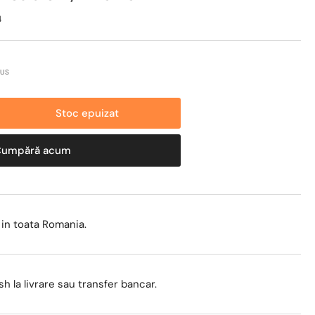
4
LUS
Stoc epuizat
reste
titatea
Cumpără acum
tru
mpa
dura
rmax
 in toata Romania.
,
-
sh la livrare sau transfer bancar.
mentare