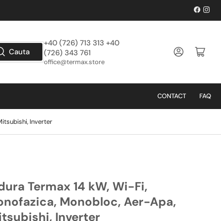
Facebo
Inst
+40 (726) 713 313 +40
Logheaza-te
Deschide cos
Cauta
(726) 343 761
office@termax.store
CONTACT
FAQ
tsubishi, Inverter
ura Termax 14 kW, Wi-Fi,
onofazica, Monobloc, Aer-Apa,
subishi, Inverter