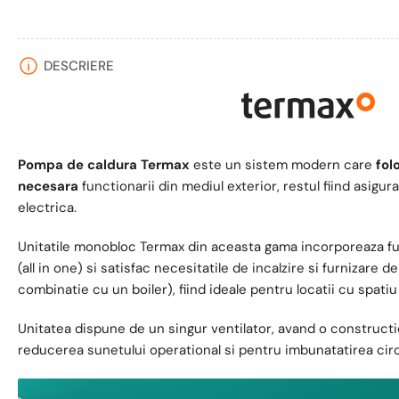
in
vizualizarea
galeriei
DESCRIERE
Pompa de caldura Termax
este un sistem modern care
fol
necesara
functionarii din mediul exterior, restul fiind asigu
electrica.
Unitatile monobloc Termax din aceasta gama incorporeaza fu
(all in one) si satisfac necesitatile de incalzire si furnizare 
combinatie cu un boiler), fiind ideale pentru locatii cu spatiu 
Unitatea dispune de un singur ventilator, avand o constructi
reducerea sunetului operational si pentru imbunatatirea circu