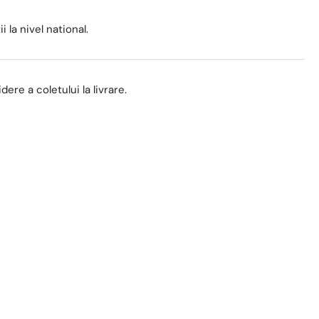
ofazica,
nobloc,
i la nivel national.
r-
,
mpresor
ere a coletului la livrare.
subishi,
erter