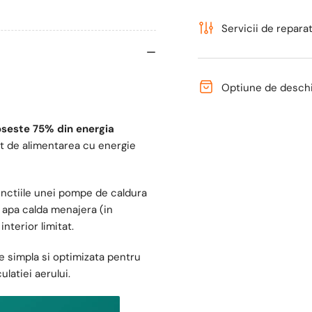
Monofazica,
Mon
Monobloc,
Mo
Servicii de reparati
Aer-
Ae
Apa,
Apa
Compresor
Co
Optiune de deschid
Mitsubishi,
Mit
Inverter
Inv
oseste 75% din energia
rat de alimentarea cu energie
nctiile unei pompe de caldura
de apa calda menajera (in
interior limitat.
e simpla si optimizata pentru
latiei aerului.