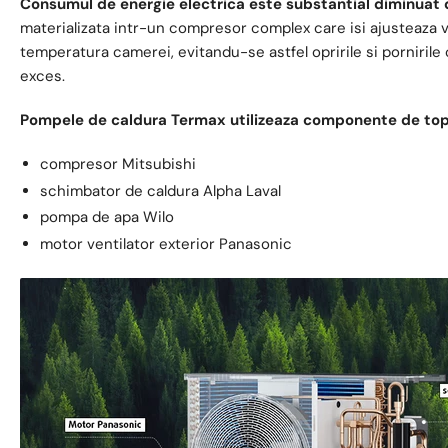
Consumul de energie electrica este substantial diminuat d
materializata intr-un compresor complex care isi ajusteaza v
temperatura camerei, evitandu-se astfel opririle si porniril
exces.
Pompele de caldura Termax utilizeaza componente de top
compresor Mitsubishi
schimbator de caldura Alpha Laval
pompa de apa Wilo
motor ventilator exterior Panasonic