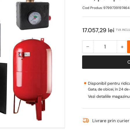
Cod Produs:
9799739197464
Pret
17.057,29 lei
TVA INCL
obisnuit
−
+
Cantitate
Scade
Ma
cantitate
can
pentru
pen
Pachet
Pa
centrala
cen
Disponibil pentru ridi
cu
cu
Gata, de obicei, în 24 de
peleti
pel
Vezi detaliile magazinu
Termax
Te
ECO
EC
GRI
GR
50
50
Livrare prin curier
kW,
kW