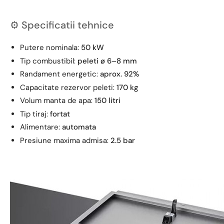
⚙️ Specificatii tehnice
Putere nominala:
50 kW
Tip combustibil:
peleti ø 6–8 mm
Randament energetic:
aprox. 92%
Capacitate rezervor peleti:
170 kg
Volum manta de apa:
150 litri
Tip tiraj:
fortat
Alimentare:
automata
Presiune maxima admisa:
2.5 bar