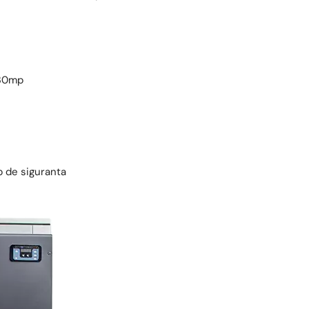
330mp
p de siguranta