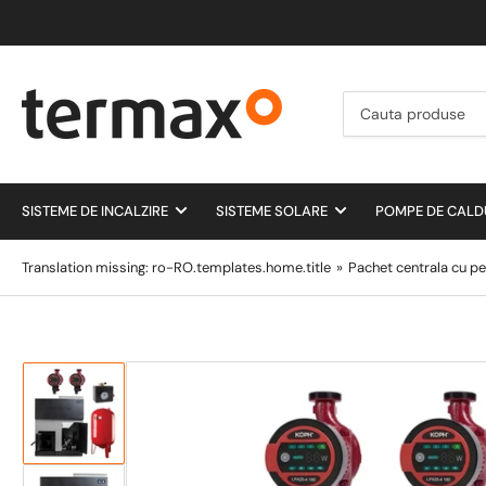
Cauta
produse
SISTEME DE INCALZIRE
SISTEME SOLARE
POMPE DE CAL
Translation missing: ro-RO.templates.home.title
»
Pachet centrala cu pe
Incarca
imagine
1
in