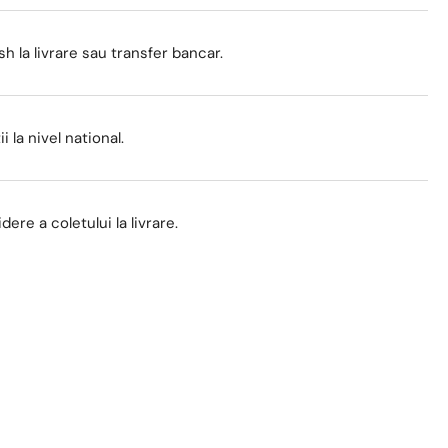
0
,
sh la livrare sau transfer bancar.
ncar
eti
i la nivel national.
s
pansiune
ere a coletului la livrare.
,
mpe
irculare,
up
uranta
z