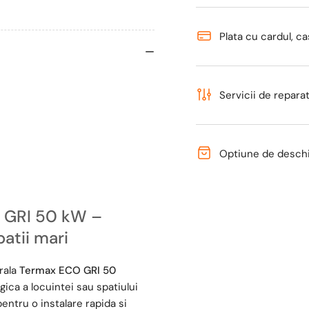
330
33
mp,
mp
Plata cu cardul, ca
buncar
bu
peleti
pel
170
170
kg,
kg,
Servicii de reparati
vas
va
expansiune
ex
50
50
Optiune de deschid
litri,
litri
pompe
po
de
de
recirculare,
rec
O GRI 50 kW –
grup
gr
patii mari
de
de
siguranta
sig
rala
Termax ECO GRI 50
Herz
Her
gica a locuintei sau spatiului
entru o instalare rapida si