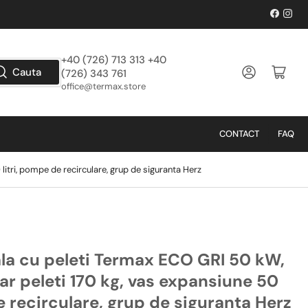
Facebo
Inst
+40 (726) 713 313 +40
Logheaza-te
Deschide cos
Cauta
(726) 343 761
office@termax.store
CONTACT
FAQ
itri, pompe de recirculare, grup de siguranta Herz
la cu peleti Termax ECO GRI 50 kW,
r peleti 170 kg, vas expansiune 50
e recirculare, grup de siguranta Herz