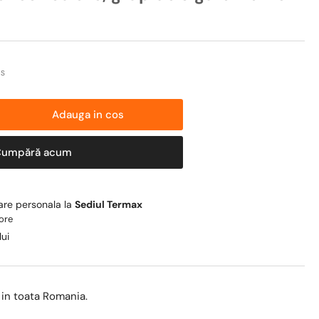
US
Adauga in cos
reste
titatea
Cumpără acum
tru
chet
trala
care personala la
Sediul Termax
 ore
eti
lui
rmax
O
I
 in toata Romania.
,