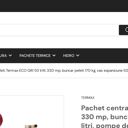
DURA
PACHETE TERMICE
HIDRO
leti Termax ECO GRI 50 kW, 330 mp, buncar peleti 170 kg, vas expansiune 50 l
TERMAX
Pachet centra
330 mp, bunca
litri, pompe d