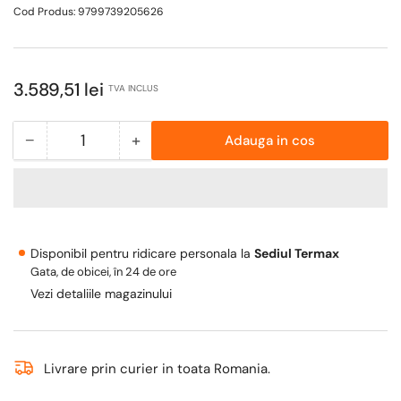
Cod Produs:
9799739205626
Pret
3.589,51 lei
TVA INCLUS
obisnuit
−
+
Adauga in cos
Cantitate
Scade
Mareste
cantitate
cantitatea
pentru
pentru
Pachet
Pachet
soba
soba
Disponibil pentru ridicare personala la
Sediul Termax
pe
pe
Gata, de obicei, în 24 de ore
lemn
lemn
Vezi detaliile magazinului
Termax
Termax
Luxora
Luxora
cu
cu
picior,
picior,
Livrare prin curier in toata Romania.
12.2
12.2