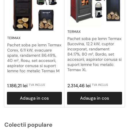
TERMAX
TERMAX
Pachet soba pe lemn Termax
Bucovina, 12.2 kW, cuptor
Pachet soba pe lemn Termax
incorporat, randament
Corex, 6.11 kW, evacuare
84.17%, 80 m², Bordo, set
spate, randament 86.49%,
accesorii, aspirator cenusa si
40 m², Rosu, set accesorii,
suport lemne foc metalic
aspirator cenusa si suport
Termax XL
lemne foc metalic Termax M
Pret
Pret
1.186,21 lei
2.314,46 lei
TVA INCLUS
TVA INCLUS
obisnuit
obisnuit
Adauga in cos
Adauga in cos
Colectii populare