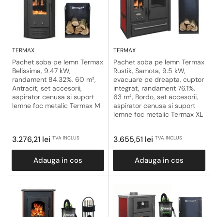
TERMAX
TERMAX
Pachet soba pe lemn Termax
Pachet soba pe lemn Termax
Belissima, 9.47 kW,
Rustik, Samota, 9.5 kW,
randament 84.32%, 60 m²,
evacuare pe dreapta, cuptor
Antracit, set accesorii,
integrat, randament 76.1%,
aspirator cenusa si suport
63 m², Bordo, set accesorii,
lemne foc metalic Termax M
aspirator cenusa si suport
lemne foc metalic Termax XL
Pret
Pret
3.276,21 lei
3.655,51 lei
TVA INCLUS
TVA INCLUS
obisnuit
obisnuit
Adauga in cos
Adauga in cos