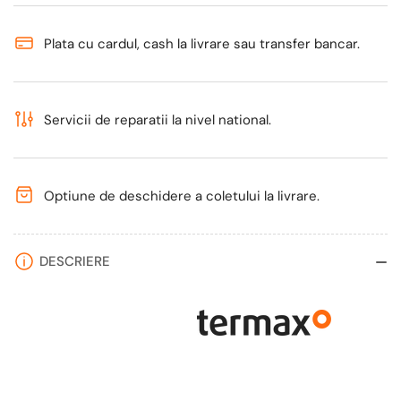
kW,
kW,
randament
randament
Plata cu cardul, cash la livrare sau transfer bancar.
84.17%,
84.17%,
80
80
m²,
m²,
Antracit,
Antracit,
Servicii de reparatii la nivel national.
set
set
accesorii,
accesorii,
aspirator
aspirator
Optiune de deschidere a coletului la livrare.
cenusa
cenusa
si
si
suport
suport
DESCRIERE
lemne
lemne
foc
foc
metalic
metalic
Termax
Termax
XL
XL