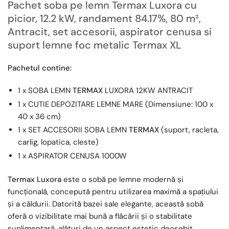
Pachet soba pe lemn Termax Luxora cu
picior, 12.2 kW, randament 84.17%, 80 m²,
Antracit, set accesorii, aspirator cenusa si
suport lemne foc metalic Termax XL
Pachetul contine:
1 x SOBA LEMN
TERMAX
LUXORA 12KW ANTRACIT
1 x CUTIE DEPOZITARE LEMNE MARE (Dimensiune: 100 x
40 x 36 cm)
1 x SET ACCESORII SOBA LEMN
TERMAX
(suport, racleta,
carlig, lopatica, cleste)
1 x ASPIRATOR CENUSA 1000W
Termax Luxora
este o sobă pe lemne modernă și
funcțională, concepută pentru utilizarea maximă a spațiului
și a căldurii. Datorită bazei sale elegante, această sobă
oferă o vizibilitate mai bună a flăcării și o stabilitate
suplimentară, alături de un aspect estetic deosebit.