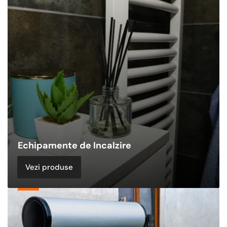
Incalzire
Echipamente de Incalzire
Vezi produse
Panouri
Solare