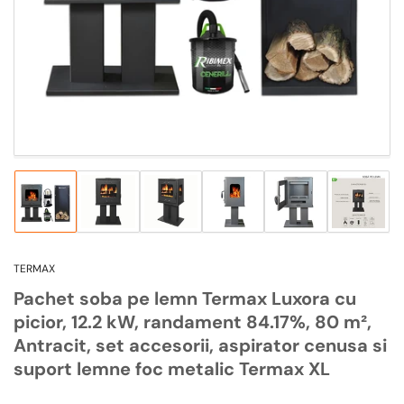
1
in
modal
Incarca
Incarca
Incarca
Incarca
Incarca
Incarca
imagine
imagine
imagine
imagine
imagine
imagine
1
2
3
4
5
6
in
in
in
in
in
in
TERMAX
vizualizarea
vizualizarea
vizualizarea
vizualizarea
vizualizarea
vizualiz
galeriei
galeriei
galeriei
galeriei
galeriei
galeriei
Pachet soba pe lemn Termax Luxora cu
picior, 12.2 kW, randament 84.17%, 80 m²,
Antracit, set accesorii, aspirator cenusa si
suport lemne foc metalic Termax XL