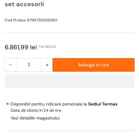
set accesorii
Cod Produs:
9799739205060
Pret
6.861,99 lei
TVA INCLUS
obisnuit
−
+
Adauga in cos
Cantitate
Scade
Mareste
cantitate
cantitatea
pentru
pentru
Pachet
Pachet
Termosoba
Termosoba
Disponibil pentru ridicare personala la
Sediul Termax
pe
pe
Gata, de obicei, în 24 de ore
lemn
lemn
Vezi detaliile magazinului
Termax
Termax
Zorile,
Zorile,
24.43
24.43