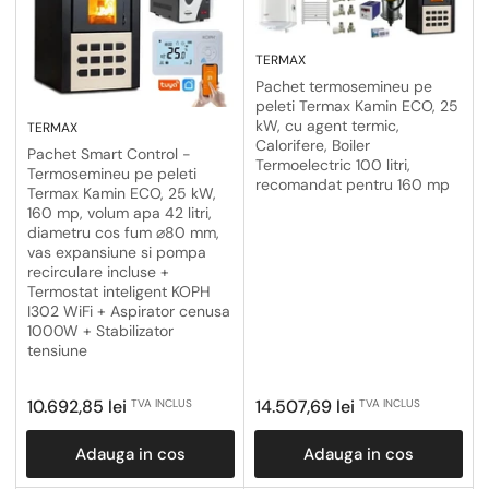
TERMAX
Pachet termosemineu pe
peleti Termax Kamin ECO, 25
kW, cu agent termic,
TERMAX
Calorifere, Boiler
Pachet Smart Control -
Termoelectric 100 litri,
Termosemineu pe peleti
recomandat pentru 160 mp
Termax Kamin ECO, 25 kW,
160 mp, volum apa 42 litri,
diametru cos fum ⌀80 mm,
vas expansiune si pompa
recirculare incluse +
Termostat inteligent KOPH
I302 WiFi + Aspirator cenusa
1000W + Stabilizator
tensiune
Pret
Pret
10.692,85 lei
14.507,69 lei
TVA INCLUS
TVA INCLUS
obisnuit
obisnuit
Adauga in cos
Adauga in cos