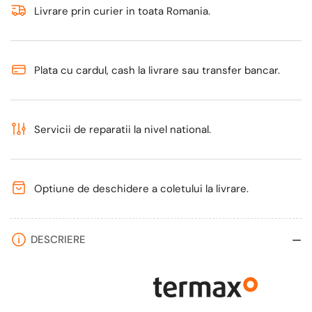
kW,
kW,
Livrare prin curier in toata Romania.
cuptor
cuptor
integrat,
integrat,
randament
randament
Plata cu cardul, cash la livrare sau transfer bancar.
85.10%,
85.10%,
155
155
m²,
m²,
Bordo,
Bordo,
Servicii de reparatii la nivel national.
Calorifere,
Calorifere,
Pompe
Pompe
Recirculare,
Recirculare,
Optiune de deschidere a coletului la livrare.
Vas
Vas
expansiune,
expansiune,
Robineti
Robineti
DESCRIERE
tur/retur,
tur/retur,
Boiler
Boiler
termoelectric
termoelectric
100
100
litri
litri