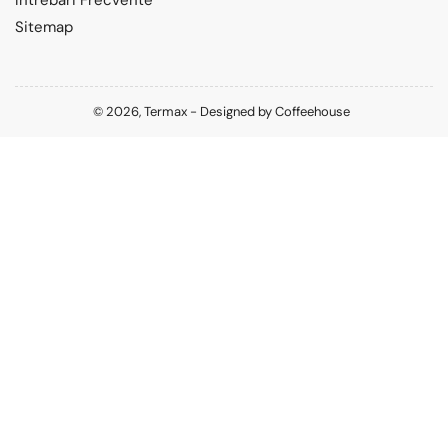
Intrebari Frecvente
Sitemap
© 2026,
Termax
-
Designed by
Coffeehouse
Metode
de
plata