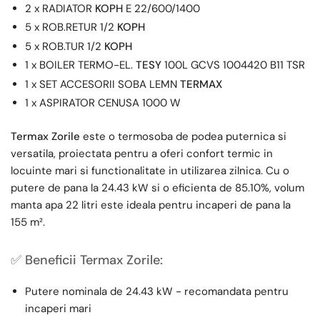
2 x RADIATOR
KOPH
E 22/600/1400
5 x ROB.RETUR 1/2
KOPH
5 x ROB.TUR 1/2
KOPH
1 x BOILER TERMO-EL.
TESY
100L GCVS 1004420 B11 TSR
1 x SET ACCESORII SOBA LEMN
TERMAX
1 x ASPIRATOR CENUSA 1000 W
Termax Zorile
este o termosoba de podea puternica si
versatila, proiectata pentru a oferi confort termic in
locuinte mari si functionalitate in utilizarea zilnica. Cu o
putere de pana la 24.43 kW si o eficienta de 85.10%, volum
manta apa 22 litri este ideala pentru incaperi de pana la
155 m².
✅ Beneficii Termax Zorile:
Putere nominala de 24.43 kW - recomandata pentru
incaperi mari