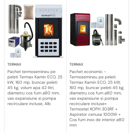
TERMAX
TERMAX
Pachet termosemineu pe
Pachet economic -
peleti Termax Kamin ECO, 25
Termosemineu pe peleti
kW, 160 mp, buncar peleti
Termax Kamin ECO, 25 kW,
45 kg, volum apa 42 litri,
160 mp, buncar peleti 45 kg,
diametru cos fum ⌀80 mm,
diametru cos fum ⌀80 mm,
vas expansiune si pompa
vas expansiune si pompa
recirculare incluse, Alb
recirculare incluse+
Termostat KOPH 303RF +
Aspirator cenusa 1000W +
Cos fum inox de interior ⌀80
mm