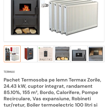
1
in
modal
Incarca
Incarca
Incarca
Incarca
Incarca
Incarca
imagine
imagine
imagine
imagine
imagine
imagine
1
2
3
4
5
6
in
in
in
in
in
in
TERMAX
vizualizarea
vizualizarea
vizualizarea
vizualizarea
vizualizarea
vizualiz
galeriei
galeriei
galeriei
galeriei
galeriei
galeriei
Pachet Termosoba pe lemn Termax Zorile,
24.43 kW, cuptor integrat, randament
85.10%, 155 m², Bordo, Calorifere, Pompe
Recirculare, Vas expansiune, Robineti
tur/retur, Boiler termoelectric 100 litri si