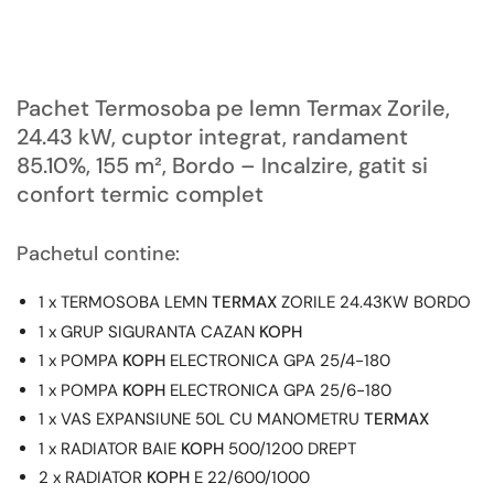
si
si
set
set
accesorii
accesorii
Pachet Termosoba pe lemn Termax Zorile,
24.43 kW, cuptor integrat, randament
85.10%, 155 m², Bordo – Incalzire, gatit si
confort termic complet
Pachetul contine:
1 x TERMOSOBA LEMN
TERMAX
ZORILE 24.43KW BORDO
1 x GRUP SIGURANTA CAZAN
KOPH
1 x POMPA
KOPH
ELECTRONICA GPA 25/4-180
1 x POMPA
KOPH
ELECTRONICA GPA 25/6-180
1 x VAS EXPANSIUNE 50L CU MANOMETRU
TERMAX
1 x RADIATOR BAIE
KOPH
500/1200 DREPT
2 x RADIATOR
KOPH
E 22/600/1000