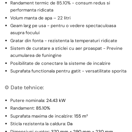
Randament termic de 85.10% - consum redus si
performanta ridicata
Volum m
anta de apa – 22 litri
Geam larg pe usa - pentru o vedere spectaculoasa
asupra focului
Gratar din fonta - rezistenta la temperaturi ridicate
Sistem de curatare a sticlei cu aer proaspat - Previne
acumularea de funingine
Posibilitate de conectare la sisteme de incalzire
Suprafata functionala pentru gatit - versatilitate sporita
⚙️ Date tehnice:
Putere nominala:
24.43 kW
Randament:
85.10%
Suprafata maxima de incalzire:
155 m²
Sticla rezistenta la caldura:
Da
Dimensiuni cuptor:
370 mm × 290 mm × 230 mm