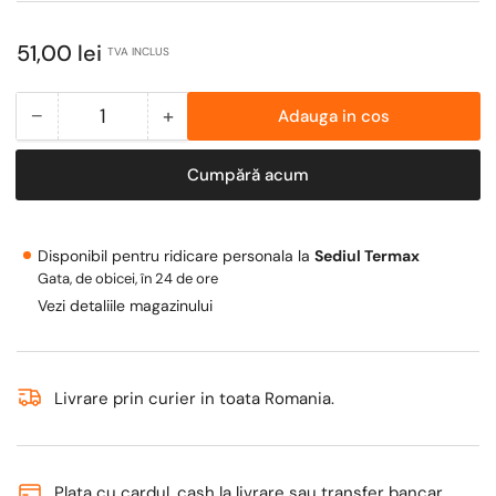
Pret
51,00 lei
TVA INCLUS
obisnuit
−
+
Adauga in cos
Cantitate
Scade
Mareste
cantitate
cantitatea
Cumpără acum
pentru
pentru
Racord
Racord
gaz
gaz
Disponibil pentru ridicare personala la
Sediul Termax
extensibil
extensibil
Gata, de obicei, în 24 de ore
din
din
Vezi detaliile magazinului
inox
inox
Termax,
Termax,
3/4
3/4
FI-
FI-
Livrare prin curier in toata Romania.
FE,
FE,
50
50
-
-
Plata cu cardul, cash la livrare sau transfer bancar.