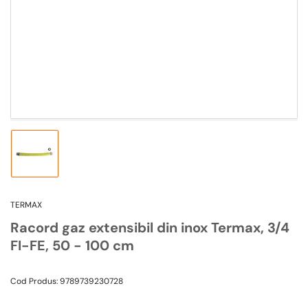
1
in
modal
Incarca
imagine
1
in
TERMAX
vizualizarea
galeriei
Racord gaz extensibil din inox Termax, 3/4
FI-FE, 50 - 100 cm
Cod Produs:
9789739230728