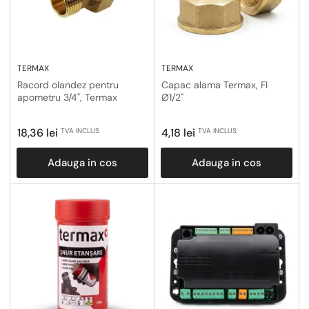
TERMAX
TERMAX
Racord olandez pentru
Capac alama Termax, FI
apometru 3/4", Termax
Ø1/2"
Pret
Pret
18,36 lei
4,18 lei
TVA INCLUS
TVA INCLUS
obisnuit
obisnuit
Adauga in cos
Adauga in cos