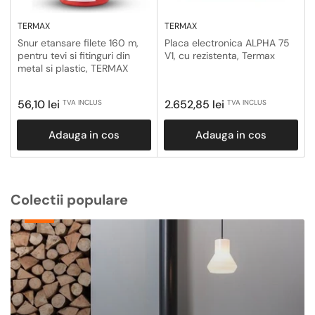
TERMAX
TERMAX
Snur etansare filete 160 m,
Placa electronica ALPHA 75
pentru tevi si fitinguri din
V1, cu rezistenta, Termax
metal si plastic, TERMAX
Pret
Pret
56,10 lei
2.652,85 lei
TVA INCLUS
TVA INCLUS
obisnuit
obisnuit
Adauga in cos
Adauga in cos
Colectii populare
Centrale
Termice