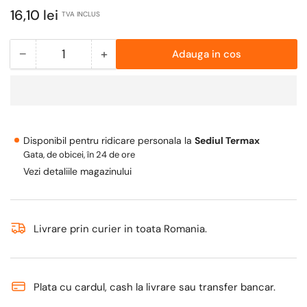
Pret
16,10 lei
TVA INCLUS
obisnuit
−
+
Adauga in cos
Cantitate
Scade
Mareste
cantitate
cantitatea
pentru
pentru
Reductie
Reductie
alama
alama
Disponibil pentru ridicare personala la
Sediul Termax
TERMAX,
TERMAX,
Gata, de obicei, în 24 de ore
FI-
FI-
Vezi detaliile magazinului
FE
FE
Ø1&quot;-1/2&quot;
Ø1&quot;-1/2&quot;
Livrare prin curier in toata Romania.
Plata cu cardul, cash la livrare sau transfer bancar.