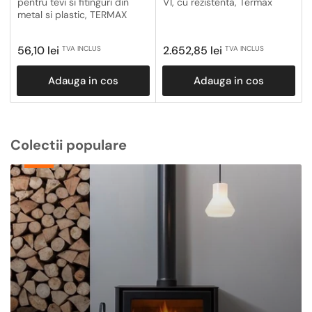
pentru tevi si fitinguri din
V1, cu rezistenta, Termax
metal si plastic, TERMAX
Pret
Pret
56,10 lei
2.652,85 lei
TVA INCLUS
TVA INCLUS
obisnuit
obisnuit
Adauga in cos
Adauga in cos
Colectii populare
Centrale
Termice