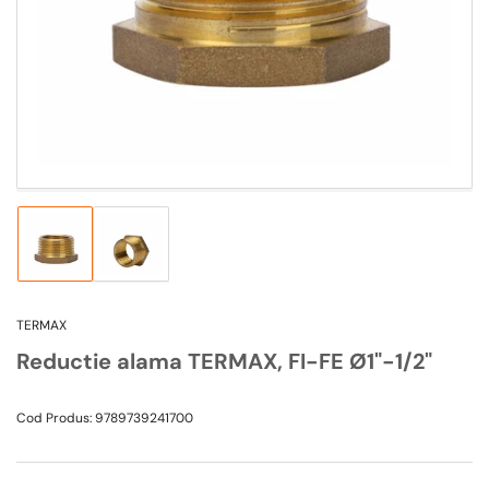
1
in
modal
Incarca
Incarca
imagine
imagine
1
2
in
in
TERMAX
vizualizarea
vizualizarea
galeriei
galeriei
Reductie alama TERMAX, FI-FE Ø1"-1/2"
Cod Produs:
9789739241700