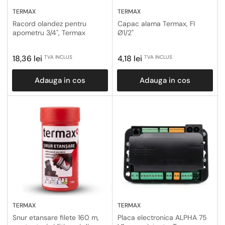
TERMAX
TERMAX
Racord olandez pentru
Capac alama Termax, FI
apometru 3/4", Termax
Ø1/2"
Pret
Pret
18,36 lei
4,18 lei
TVA INCLUS
TVA INCLUS
obisnuit
obisnuit
Adauga in cos
Adauga in cos
TERMAX
TERMAX
Snur etansare filete 160 m,
Placa electronica ALPHA 75