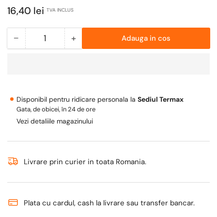
Pret
16,40 lei
TVA INCLUS
obisnuit
−
+
Adauga in cos
Cantitate
Scade
Mareste
cantitate
cantitatea
pentru
pentru
Reductie
Reductie
alama
alama
Disponibil pentru ridicare personala la
Sediul Termax
TERMAX,
TERMAX,
Gata, de obicei, în 24 de ore
FI-
FI-
Vezi detaliile magazinului
FE
FE
Ø1&quot;-3/4&quot;
Ø1&quot;-3/4&quot;
Livrare prin curier in toata Romania.
Plata cu cardul, cash la livrare sau transfer bancar.