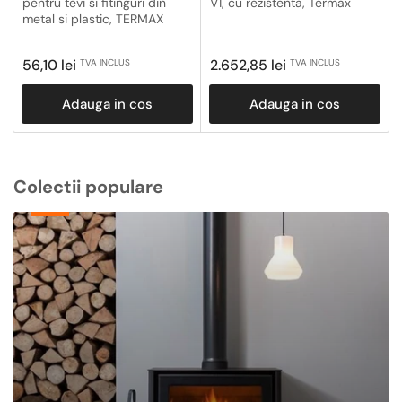
pentru tevi si fitinguri din
V1, cu rezistenta, Termax
metal si plastic, TERMAX
Pret
Pret
56,10 lei
2.652,85 lei
TVA INCLUS
TVA INCLUS
obisnuit
obisnuit
Adauga in cos
Adauga in cos
Colectii populare
Centrale
Termice