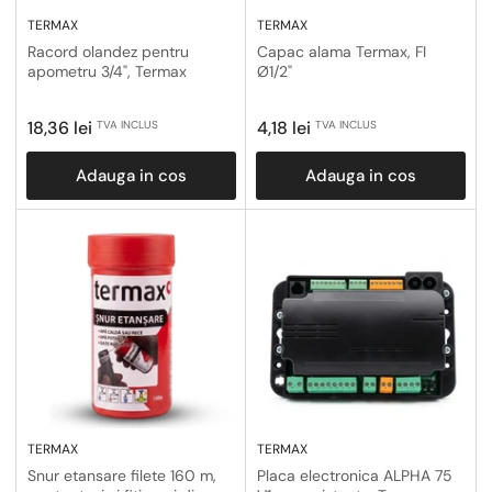
TERMAX
TERMAX
Racord olandez pentru
Capac alama Termax, FI
apometru 3/4", Termax
Ø1/2"
Pret
Pret
18,36 lei
4,18 lei
TVA INCLUS
TVA INCLUS
obisnuit
obisnuit
Adauga in cos
Adauga in cos
TERMAX
TERMAX
Snur etansare filete 160 m,
Placa electronica ALPHA 75