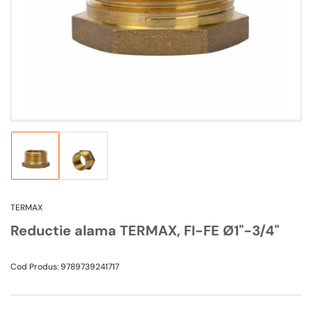
1
in
modal
Incarca
Incarca
imagine
imagine
1
2
in
in
TERMAX
vizualizarea
vizualizarea
galeriei
galeriei
Reductie alama TERMAX, FI-FE Ø1"-3/4"
Cod Produs:
9789739241717